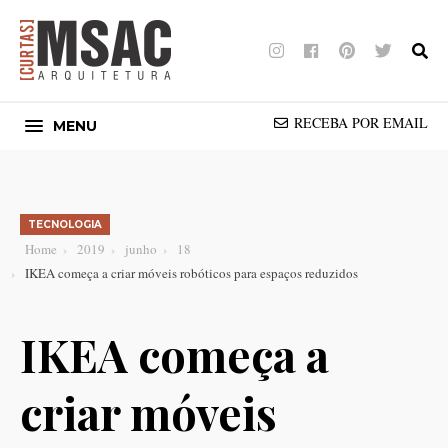
Instagram
Facebook
Pinterest
Twitter
RECEBA POR EMAIL
MENU
TECNOLOGIA
Home
2019
junho
18
IKEA começa a criar móveis robóticos para espaços reduzidos
IKEA começa a
criar móveis