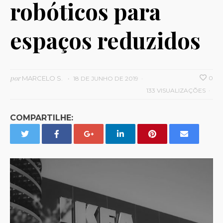
robóticos para
espaços reduzidos
por
MARCELO S.
0
18 DE JUNHO DE 2019
133 VISUALIZAÇÕES
COMPARTILHE: