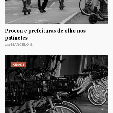
Procon e prefeituras de olho nos
patinetes
por
MARCELO S.
CIDADE