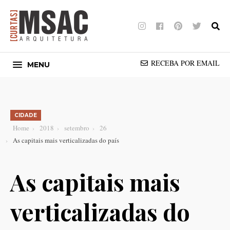
Instagram
Facebook
Pinterest
Twitter
RECEBA POR EMAIL
MENU
CIDADE
Home
2018
setembro
26
As capitais mais verticalizadas do país
As capitais mais
verticalizadas do